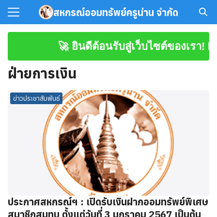
Skip
สหกรณ์ออมทรัพย์ครูน่าน จำกัด
to
Search
content
for:
🚀 ยินดีต้อนรับสู่เว็บไซต์ของเรา! 
มาชิก
ฝ่ายการเงิน
โหลดเอกสาร
ข่าวประชาสัมพันธ์
ประกาศสหกรณ์ฯ : เปิดรับเงินฝากออมทรัพย์พิเศษ
สมาชิกสมทบ ตั้งแต่วันที่ 3 มกราคม 2567 เป็นต้น