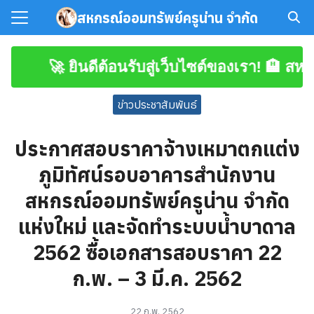
Skip
สหกรณ์ออมทรัพย์ครูน่าน จำกัด
to
Search
content
for:
🚀 ยินดีต้อนรับสู่เว็บไซต์ของเรา! 🏨 สหกรณ
มาชิก
ข่าวประชาสัมพันธ์
โหลดเอกสาร
ประกาศสอบราคาจ้างเหมาตกแต่ง
ภูมิทัศน์รอบอาคารสำนักงาน
สหกรณ์ออมทรัพย์ครูน่าน จำกัด
แห่งใหม่ และจัดทำระบบน้ำบาดาล
2562 ซื้อเอกสารสอบราคา 22
ก.พ. – 3 มี.ค. 2562
22 ก.พ. 2562