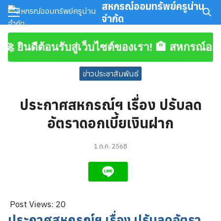
สหกรณ์ออมทรัพย์ครูน่าน
Skip
จำกัด
to
Search
content
for:
 ยินดีต้อนรับสู่เว็บไซต์ของเรา! 🏨 สหกรณ์ออมทร
มาชิก
ข่าวประชาสัมพันธ์
โหลดเอกสาร
ประกาศสหกรณ์ฯ เรื่อง ปรับลด
อัตราดอกเบี้ยเงินฝาก
1 ต.ค. 2568
Post Views:
20
ประกาศสหกรณ์ฯ เรื่อง ปรับลดอัตรา