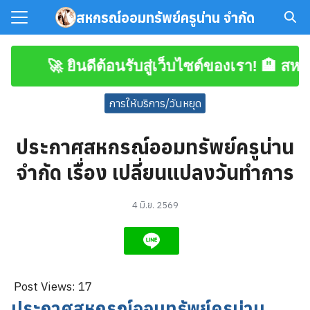
Skip
สหกรณ์ออมทรัพย์ครูน่าน จำกัด
to
Search
content
for:
🚀 ยินดีต้อนรับสู่เว็บไซต์ของเรา! 🏨 สหกรณ
มาชิก
การให้บริการ/วันหยุด
โหลดเอกสาร
ประกาศสหกรณ์ออมทรัพย์ครูน่าน
จำกัด เรื่อง เปลี่ยนแปลงวันทำการ
4 มิ.ย. 2569
Post Views:
17
ประกาศสหกรณ์ออมทรัพย์ครูน่าน