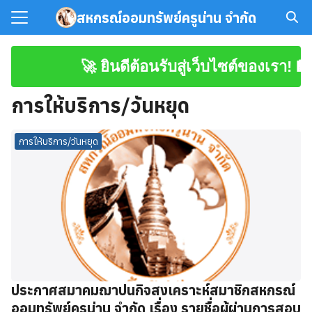
Skip
สหกรณ์ออมทรัพย์ครูน่าน จำกัด
to
Search
content
for:
🚀 ยินดีต้อนรับสู่เว็บไซต์ของเรา! 🏨
มาชิก
การให้บริการ/วันหยุด
โหลดเอกสาร
การให้บริการ/วันหยุด
ประกาศสมาคมฌาปนกิจสงเคราะห์สมาชิกสหกรณ์
ออมทรัพย์ครูน่าน จำกัด เรื่อง รายชื่อผู้ผ่านการสอบ